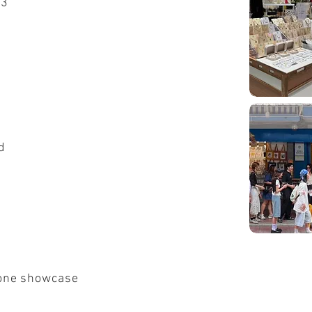
น3
d
ne showcase