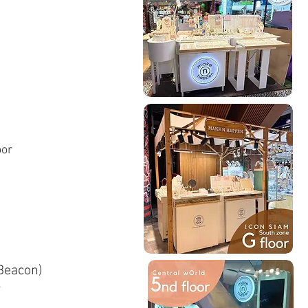
oor
(Zone Beacon)
r