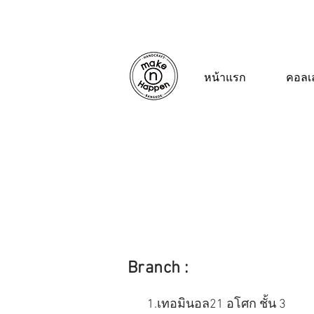
หน้าแรก
คอลเล
Bran
ch :
1.
เทอมินอล21 อโศก ชั้น 3