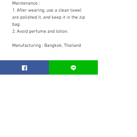
Maintenance :
1. After wearing, use a clean towel
are polished it, and keep it in the zip
bag.
2. Avoid perfume and lotion.
Manufacturing : Bangkok, Thailand
สินค้าคล้ายกัน
Best seller