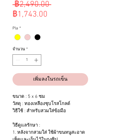
ราคา
 ฿2,490.00 
ราคา
ปกติ
฿1,743.00
ขาย
Pla
*
ลด
จำนวน
*
เพิ่มลงในรถเข็น
ขนาด : 5 x 6 ซม
วัสดุ : ทองเหลืองชุบโรสโกลด์
วิธีใช้ : สำหรับสวมใส่ข้อมือ
วิธีดูแลรักษา :
1. หลังจากสวมใส่ ใช้ผ้าขนหนูสะอาด
เช็ดและเก็บไว้ในถุงซิป